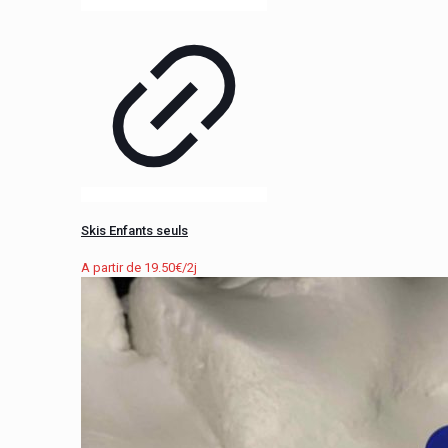
Skis Enfants seuls
A partir de
19.50
€
/2j