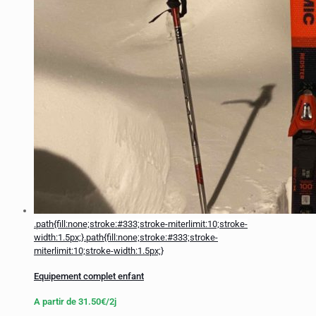
.path{fill:none;stroke:#333;stroke-miterlimit:10;stroke-
width:1.5px;}
.path{fill:none;stroke:#333;stroke-
miterlimit:10;stroke-width:1.5px;}
Equipement complet enfant
A partir de
31.50
€
/2j