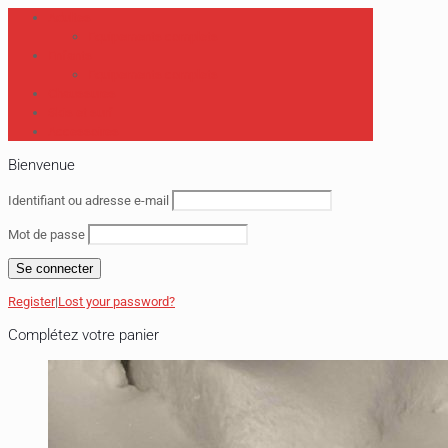
Adultes
Equipements complets
Enfants
Equipements complets
Chaussures
Skis et surf
Accessoires
Bienvenue
Identifiant ou adresse e-mail
Mot de passe
Register
|
Lost your password?
Complétez votre panier