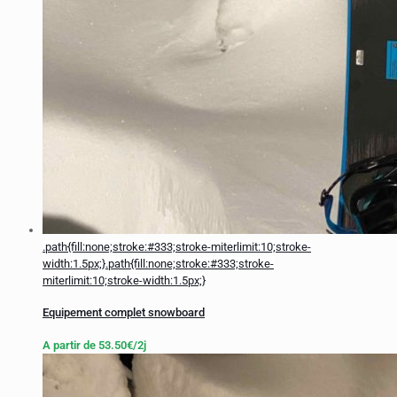
.path{fill:none;stroke:#333;stroke-miterlimit:10;stroke-
width:1.5px;}
.path{fill:none;stroke:#333;stroke-
miterlimit:10;stroke-width:1.5px;}
Equipement complet snowboard
A partir de
53.50
€
/2j