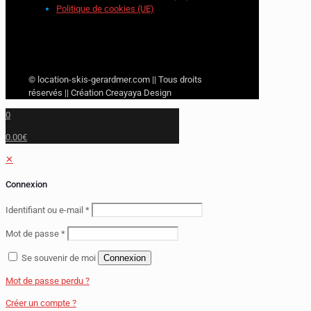
Politique de cookies (UE)
© location-skis-gerardmer.com || Tous droits
réservés || Création Creayaya Design
0
0.00€
✕
Connexion
Identifiant ou e-mail
*
Mot de passe
*
Se souvenir de moi
Connexion
Mot de passe perdu ?
Créer un compte ?